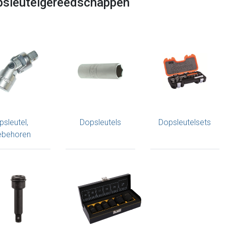
sleutelgereedschappen
sleutel,
Dopsleutels
Dopsleutelsets
ebehoren