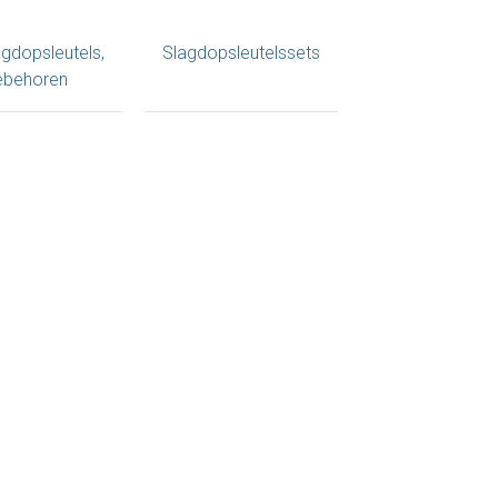
agdopsleutels,
Slagdopsleutelssets
ebehoren