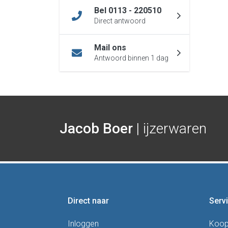
Bel 0113 - 220510
Direct antwoord
Mail ons
Antwoord binnen 1 dag
Jacob Boer
| ijzerwaren
Direct naar
Serv
Inloggen
Koo