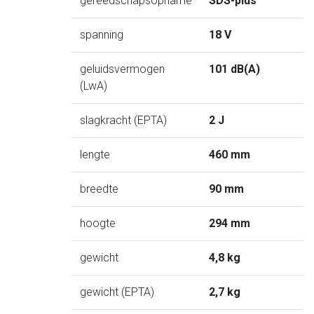
gereedschapsopname
SDS-plus
spanning
18 V
geluidsvermogen
101 dB(A)
(LwA)
slagkracht (EPTA)
2 J
lengte
460 mm
breedte
90 mm
hoogte
294 mm
gewicht
4,8 kg
gewicht (EPTA)
2,7 kg