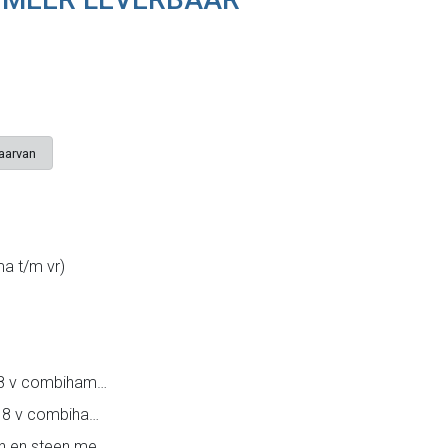
daarvan
a t/m vr)
Handleiding Makita 18 v combihamer
Productblad Makita 18 v combihamer DHR242RTJV
Stofvrij boren in beton en steen met een combihamer...op accu? Dat kan!