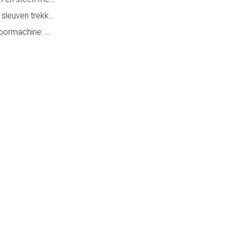
Stofvrij boren, slijpen, sleuven trekken en schuren.
Boorhamer of Klopboormachine: wanneer kies je ze en waarom?