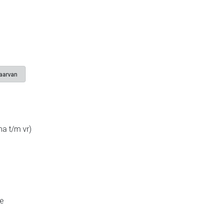
daarvan
a t/m vr)
ie